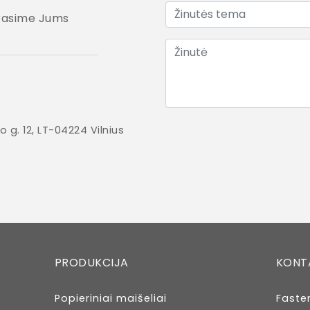
 rasime Jums
o g. 12, LT-04224 Vilnius
PRODUKCIJA
KONT
Popieriniai maišeliai
Faste