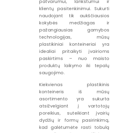
patvarumui, lankstumui ir
klientų pasitenkinimui. Sukurti
naudojant tik aukščiausios
kokybės medžiagas ir
pažangiausias gamybos
technologijas, mūsų
plastikiniai konteineriai yra
idealiai pritaikyti įvairioms
paskirtims – nuo maisto
produktų laikymo iki tepalų
saugojimo.
Kiekvienas plastikinis
konteineris iš mūsų
asortimento yra sukurta
atsižvelgiant į vartotojų
poreikius, suteikiant įvairių
dydžių ir formų pasirinkimą,
kad galėtumėte rasti tobulą