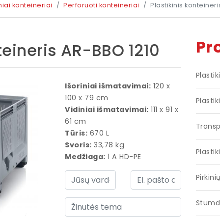
niai konteineriai
Perforuoti konteineriai
Plastikinis konteiner
Pr
nteineris AR-BBO 1210
Plasti
Išoriniai išmatavimai:
120 x
100 x 79 cm
Plastik
Vidiniai išmatavimai:
111 x 91 x
61 cm
Transp
Tūris:
670 L
Svoris:
33,78 kg
Plastik
Medžiaga:
1 A HD-PE
Pirkini
Stumd