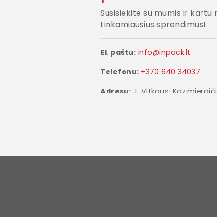
Susisiekite su mumis ir kartu
tinkamiausius sprendimus!
El. paštu:
info@inpack.lt
Telefonu:
+370 640 34037
Adresu:
J. Vitkaus-Kazimieraiči