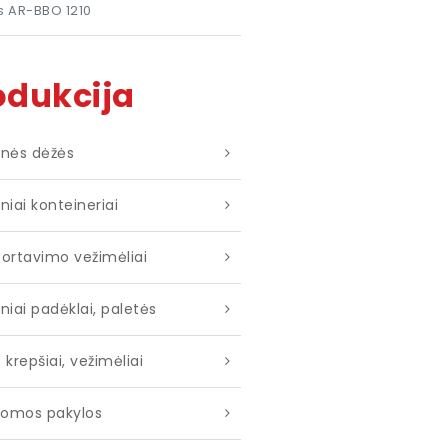
is AR-BBO 1210
odukcija
kinės dėžės
iniai konteineriai
ortavimo vežimėliai
iniai padėklai, paletės
ų krepšiai, vežimėliai
omos pakylos