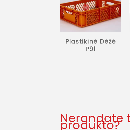
Plastikinė Dėžė
P91
Nerandate 
produkto?