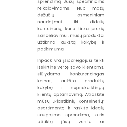
sprendimą Jūsų specifiniams
reikalavimams. Nuo mažų
dėžučių asmeniniam
naudojimui iki didelių
konteinerių, kurie tinka prekių
sandėliavimui, mūsų produktai
užtikrina aukštą kokybę ir
patikimumą.
Inpack yra įsipareigojusi teikti
išskirtinę vertę savo klientams,
siūlydama konkurencingas
kainas, aukštą produktų
kokybę ir nepriekaištingą
klientų aptarnavimą. Atraskite
mūsų „Plastikinių Konteinerių“
asortimentą ir raskite idealų
saugojimo sprendimą, kuris
atitiktų jūsų verslo ar