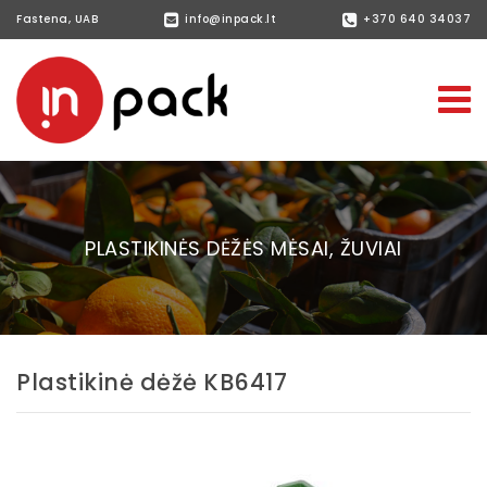
Fastena, UAB
info@inpack.lt
+370 640 34037
PLASTIKINĖS DĖŽĖS MĖSAI, ŽUVIAI
Plastikinė dėžė KB6417