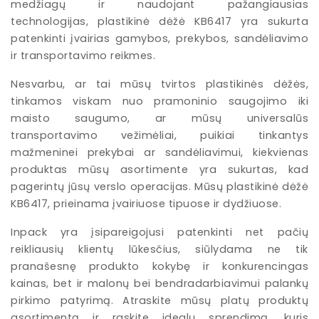
medžiagų ir naudojant pažangiausias
technologijas, plastikinė dėžė KB6417 yra sukurta
patenkinti įvairias gamybos, prekybos, sandėliavimo
ir transportavimo reikmes.
Nesvarbu, ar tai mūsų tvirtos plastikinės dėžės,
tinkamos viskam nuo pramoninio saugojimo iki
maisto saugumo, ar mūsų universalūs
transportavimo vežimėliai, puikiai tinkantys
mažmeninei prekybai ar sandėliavimui, kiekvienas
produktas mūsų asortimente yra sukurtas, kad
pagerintų jūsų verslo operacijas. Mūsų plastikinė dėžė
KB6417, prieinama įvairiuose tipuose ir dydžiuose.
Inpack yra įsipareigojusi patenkinti net pačių
reikliausių klientų lūkesčius, siūlydama ne tik
pranašesnę produkto kokybę ir konkurencingas
kainas, bet ir malonų bei bendradarbiavimui palankų
pirkimo patyrimą. Atraskite mūsų platų produktų
asortimentą ir raskite idealų sprendimą, kuris