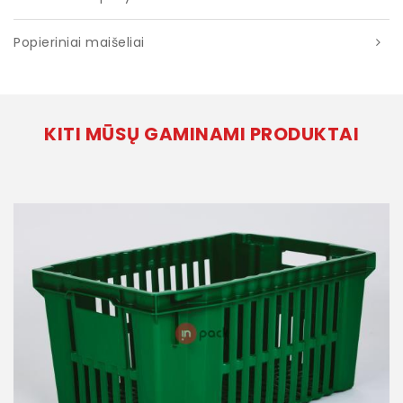
Popieriniai maišeliai
KITI MŪSŲ GAMINAMI PRODUKTAI