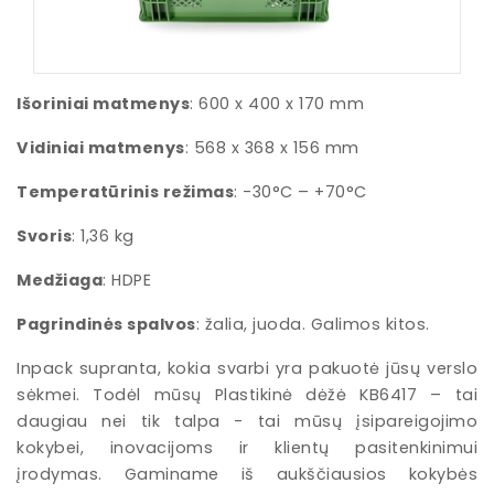
Išoriniai matmenys
: 600 x 400 x 170 mm
Vidiniai matmenys
: 568 x 368 x 156 mm
Temperatūrinis režimas
: -30°C – +70°C
Svoris
: 1,36 kg
Medžiaga
: HDPE
Pagrindinės spalvos
: žalia, juoda. Galimos kitos.
Inpack supranta, kokia svarbi yra pakuotė jūsų verslo
sėkmei. Todėl mūsų Plastikinė dėžė KB6417 – tai
daugiau nei tik talpa - tai mūsų įsipareigojimo
kokybei, inovacijoms ir klientų pasitenkinimui
įrodymas. Gaminame iš aukščiausios kokybės