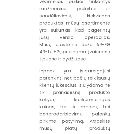
vežimėliai, puikiai tinkantys
mažmeninei prekybai ar
sandėliavimui, kiekvienas
produktas mūsų asortimente
yra sukurtas, kad pagerintų
jūsų verslo operacijas.
Mūsų plastikinė dėžė AR-EG
43-17 HG, prieinama įvairiuose
tipuose ir dydžiuose.
Inpack yra įsipareigojusi
patenkinti net pačių reikliausių
klientų lūkesčius, siūlydama ne
tik pranašesnę produkto
kokybę ir konkurencingas
kainas, bet ir malonų bei
bendradarbiavimui palankų
pirkimo patyrimą. Atraskite
mūsų platų produktų