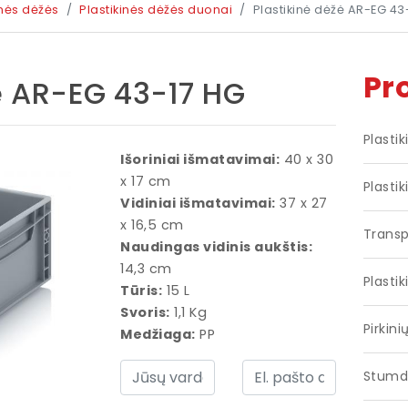
inės dėžės
Plastikinės dėžės duonai
Plastikinė dėžė AR-EG 43
Pr
ė AR-EG 43-17 HG
Plasti
Išoriniai išmatavimai:
40 x 30
x 17 cm
Plastik
Vidiniai išmatavimai:
37 x 27
x 16,5 cm
Transp
Naudingas vidinis aukštis:
14,3 cm
Plastik
Tūris:
15 L
Svoris:
1,1 Kg
Pirkini
Medžiaga:
PP
Stumd