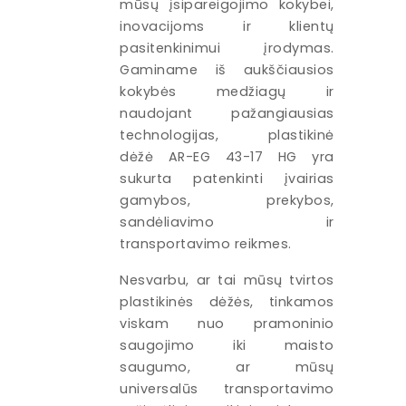
mūsų įsipareigojimo kokybei,
inovacijoms ir klientų
pasitenkinimui įrodymas.
Gaminame iš aukščiausios
kokybės medžiagų ir
naudojant pažangiausias
technologijas, plastikinė
dėžė AR-EG 43-17 HG yra
sukurta patenkinti įvairias
gamybos, prekybos,
sandėliavimo ir
transportavimo reikmes.
Nesvarbu, ar tai mūsų tvirtos
plastikinės dėžės, tinkamos
viskam nuo pramoninio
saugojimo iki maisto
saugumo, ar mūsų
universalūs transportavimo