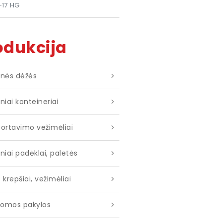
-17 HG
odukcija
kinės dėžės
iniai konteineriai
ortavimo vežimėliai
iniai padėklai, paletės
ų krepšiai, vežimėliai
omos pakylos