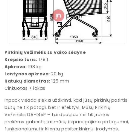
Pirkinių vežimėlis su vaiko sėdyne
Krepšio tūris:
178 L
Apkrova:
198 kg
Lentynos apkrova:
20 kg
Ratukų diametras:
125 mm
Cinkuotas + lakas
Inpack visada siekia užtikrinti, kad jūsų pirkinių patirtis
būtų ne tik patogi, bet ir efektyvi. Mūsų Pirkinių
Vežimėlis DA-185P – tai daugiau nei tik įrankis
prekėms gabenti; tai mūsų įsipareigojimo patogumui,
funkcionalumui ir klientų pasitenkinimui įrodymas.