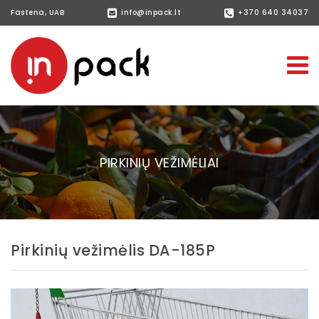
Fastena, UAB
info@inpack.lt
+370 640 34037
PIRKINIŲ VEŽIMĖLIAI
Pirkinių vežimėlis DA-185P