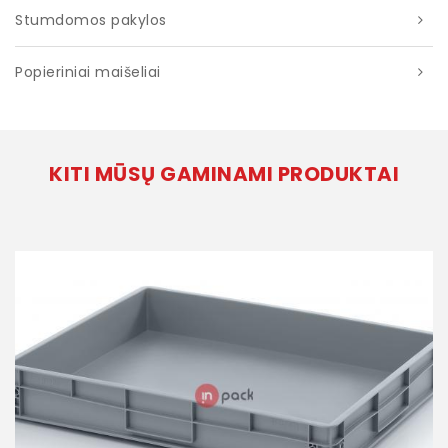
Stumdomos pakylos
Popieriniai maišeliai
KITI MŪSŲ GAMINAMI PRODUKTAI