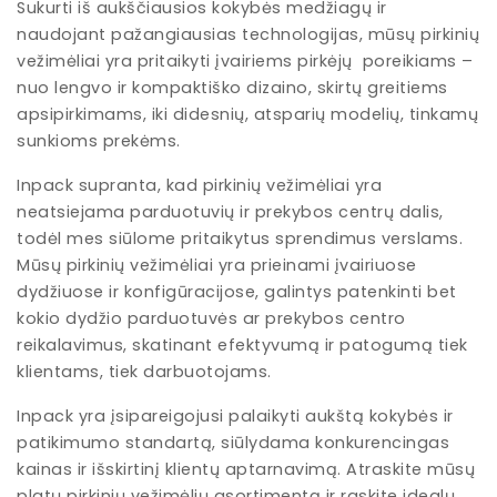
Sukurti iš aukščiausios kokybės medžiagų ir
naudojant pažangiausias technologijas, mūsų pirkinių
vežimėliai yra pritaikyti įvairiems pirkėjų poreikiams –
nuo lengvo ir kompaktiško dizaino, skirtų greitiems
apsipirkimams, iki didesnių, atsparių modelių, tinkamų
sunkioms prekėms.
Inpack supranta, kad pirkinių vežimėliai yra
neatsiejama parduotuvių ir prekybos centrų dalis,
todėl mes siūlome pritaikytus sprendimus verslams.
Mūsų pirkinių vežimėliai yra prieinami įvairiuose
dydžiuose ir konfigūracijose, galintys patenkinti bet
kokio dydžio parduotuvės ar prekybos centro
reikalavimus, skatinant efektyvumą ir patogumą tiek
klientams, tiek darbuotojams.
Inpack yra įsipareigojusi palaikyti aukštą kokybės ir
patikimumo standartą, siūlydama konkurencingas
kainas ir išskirtinį klientų aptarnavimą. Atraskite mūsų
platų pirkinių vežimėlių asortimentą ir raskite idealų